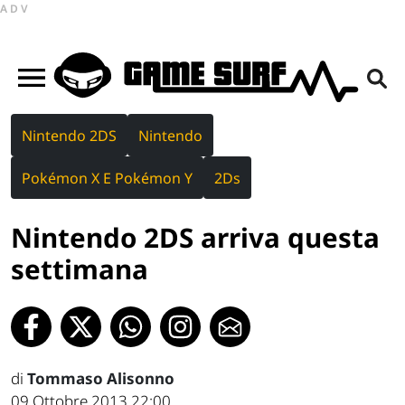
ADV
Nintendo 2DS
Nintendo
Pokémon X E Pokémon Y
2Ds
Nintendo 2DS arriva questa
settimana
di
Tommaso Alisonno
09 Ottobre 2013 22:00