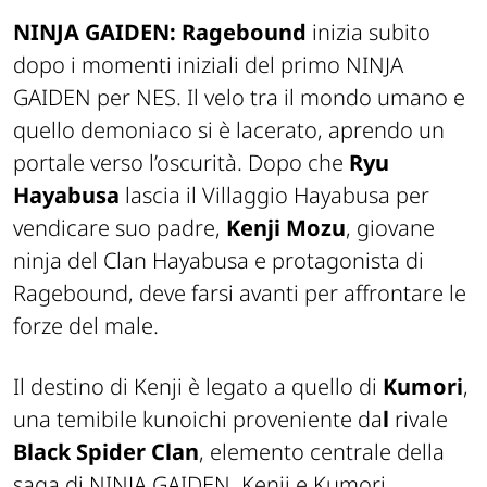
NINJA GAIDEN: Ragebound
inizia subito
dopo i momenti iniziali del primo
NINJA
GAIDEN
per NES. Il velo tra il mondo umano e
quello demoniaco si è lacerato, aprendo un
portale verso l’oscurità. Dopo che
Ryu
Hayabusa
lascia il Villaggio Hayabusa per
vendicare suo padre,
Kenji Mozu
, giovane
ninja del Clan Hayabusa e protagonista di
Ragebound
, deve farsi avanti per affrontare le
forze del male.
Il destino di Kenji è legato a quello di
Kumori
,
una temibile kunoichi proveniente da
l
rivale
Black Spider Clan
, elemento centrale della
saga di
NINJA GAIDEN
. Kenji e Kumori