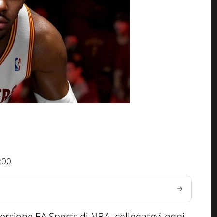
:00
 versione EA Sports di NBA, collegatevi oggi