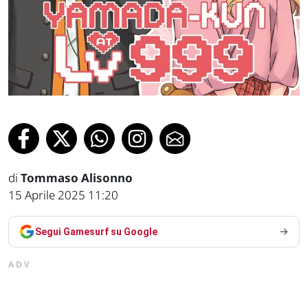
di
Tommaso Alisonno
15 Aprile 2025 11:20
Segui Gamesurf su Google
ADV