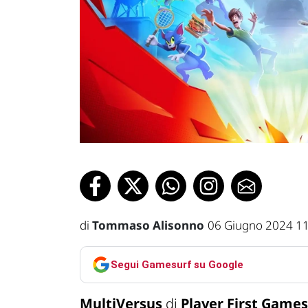
di
Tommaso Alisonno
06 Giugno 2024 1
Segui Gamesurf su Google
MultiVersus
di
Player First Games