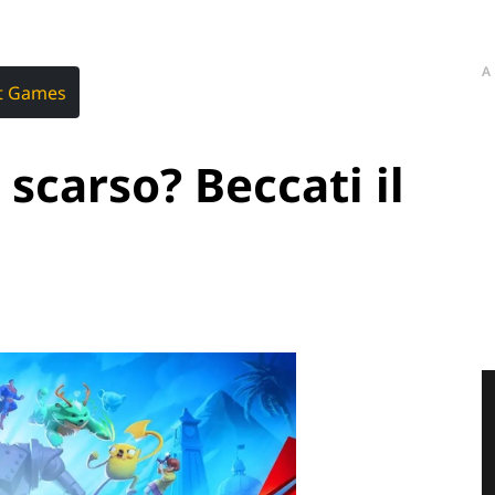
A
st Games
 scarso? Beccati il