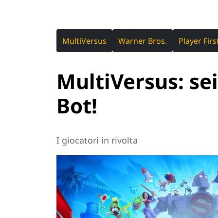
MultiVersus
Warner Bros.
Player Fir
MultiVersus: sei
Bot!
I giocatori in rivolta