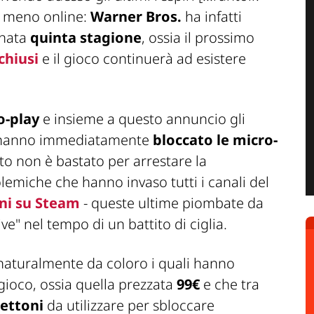
lo meno online:
Warner Bros.
ha infatti
onata
quinta stagione
, ossia il prossimo
chiusi
e il gioco continuerà ad esistere
o-play
e insieme a questo annuncio gli
anno immediatamente
bloccato le micro-
o non è bastato per arrestare la
lemiche che hanno invaso tutti i canali del
ni su Steam
- queste ultime piombate da
ive
" nel tempo di un battito di ciglia.
naturalmente da coloro i quali hanno
gioco, ossia quella prezzata
99€
e che tra
gettoni
da utilizzare per sbloccare