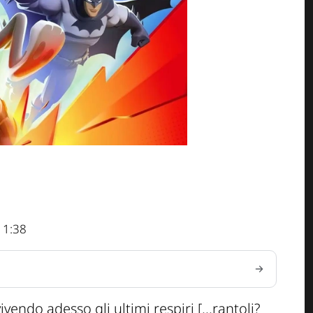
11:38
vivendo adesso gli ultimi respiri
[...rantoli?