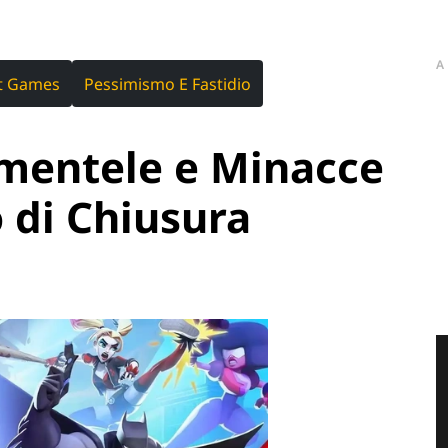
A
st Games
Pessimismo E Fastidio
amentele e Minacce
 di Chiusura