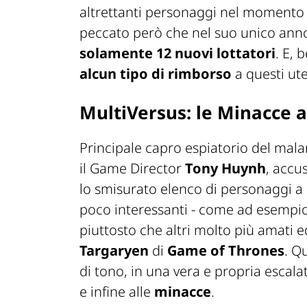
altrettanti personaggi nel momento in
peccato però che nel suo unico anno 
solamente 12 nuovi lottatori
. E,
alcun tipo di rimborso
a questi ute
MultiVersus: le Minacce 
Principale
capro espiatorio
del mala
il Game Director
Tony Huynh
, accu
lo smisurato elenco di personaggi a
poco interessanti - come ad esempi
piuttosto che altri molto più amati ed
Targaryen
di
Game of Thrones
. Q
di tono, in una vera e propria
escala
e infine alle
minacce
.