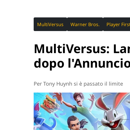
MultiVersus
Warner Bros.
Player Fir
MultiVersus: L
dopo l'Annuncio
Per Tony Huynh si è passato il limite