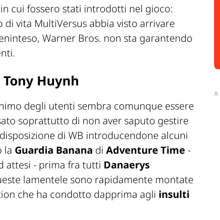
 cui fossero stati introdotti nel gioco:
di vita MultiVersus abbia visto arrivare
 beninteso, Warner Bros. non sta garantendo
nti.
a Tony Huynh
A
nimo degli utenti sembra comunque essere
sato soprattutto di non aver saputo gestire
 disposizione di WB introducendone alcuni
o la
Guardia Banana
di
Adventure Time
-
 attesi - prima fra tutti
Danaerys
ueste lamentele sono rapidamente montate
tion
che ha condotto dapprima agli
insulti