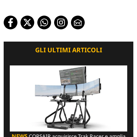
GLI ULTIMI ARTICOLI
NEWS
CORSAIR acquisisce Trak Racer e amplia