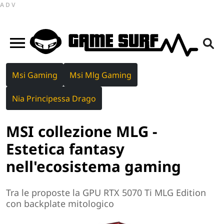
ADV
Msi Gaming
Msi Mlg Gaming
Nia Principessa Drago
MSI collezione MLG -
Estetica fantasy
nell'ecosistema gaming
Tra le proposte la GPU RTX 5070 Ti MLG Edition
con backplate mitologico