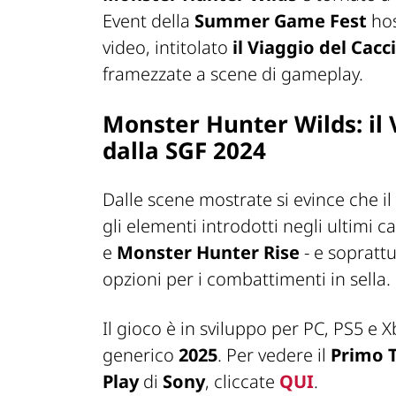
Event
della
Summer Game Fest
hos
video, intitolato
il Viaggio del Cacc
framezzate a scene di gameplay.
Monster Hunter Wilds: il V
dalla SGF 2024
Dalle scene mostrate si evince che i
gli elementi introdotti negli ultimi ca
e
Monster Hunter Rise
- e soprattu
opzioni per i combattimenti in sella.
Il gioco è in sviluppo per PC, PS5 e 
generico
2025
. Per vedere il
Primo T
Play
di
Sony
, cliccate
QUI
.