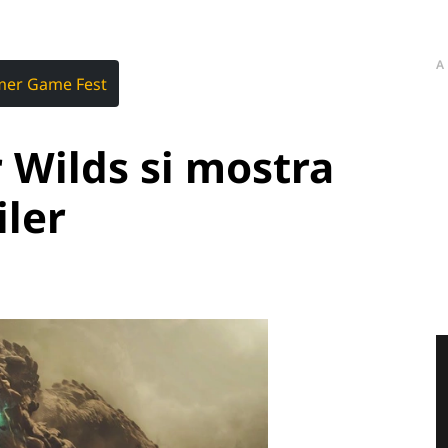
A
er Game Fest
 Wilds si mostra
iler