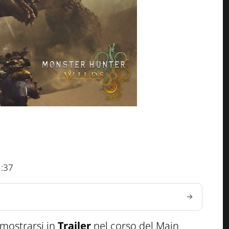
1:37
 mostrarsi in
Trailer
nel corso del
Main