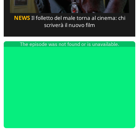
NEWS
Il folletto del male torna al cinema: chi
scriverà il nuovo film