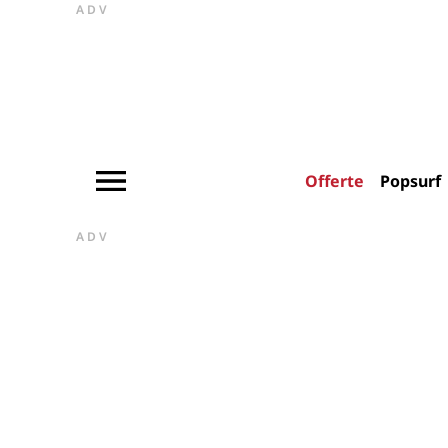
ADV
Offerte
Popsurf
ADV