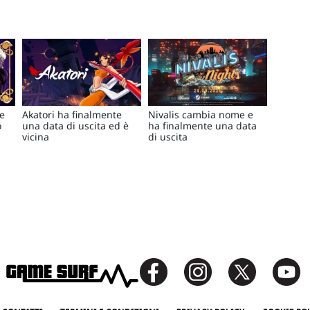
e
Akatori ha finalmente
Nivalis cambia nome e
o
una data di uscita ed è
ha finalmente una data
vicina
di uscita