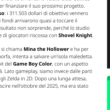
r finanziare il suo prossimo progetto.
so
: i 311.503 dollari di obiettivo vennero
 i fondi arrivarono quasi a toccare il
 risultato non sorprende, perché lo studio
e di giocatori riscossa con
Shovel Knight
.
 si chiama
Mina the Hollower
e ha per
rfa, intenta a salvare un'isola maledetta.
bit del
Game Boy Color
, con un aspetto
. Lato gameplay, siamo invece dalle parti
li Zelda in 2D. Dopo una lunga attesa,
cire nell'ottobre del 2025, ma era stato