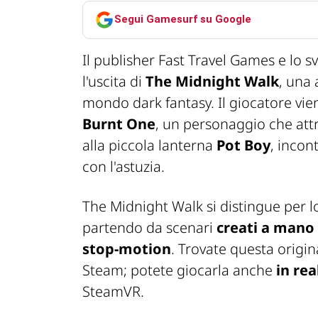
Segui Gamesurf su Google
Il publisher Fast Travel Games e l
l'uscita di
The Midnight Walk
, una
mondo dark fantasy. Il giocatore vie
Burnt One
, un personaggio che at
alla piccola lanterna
Pot Boy
, incon
con l'astuzia.
The Midnight Walk si distingue per lo 
partendo da scenari
creati a mano 
stop-motion
. Trovate questa origin
Steam; potete giocarla anche
in rea
SteamVR.