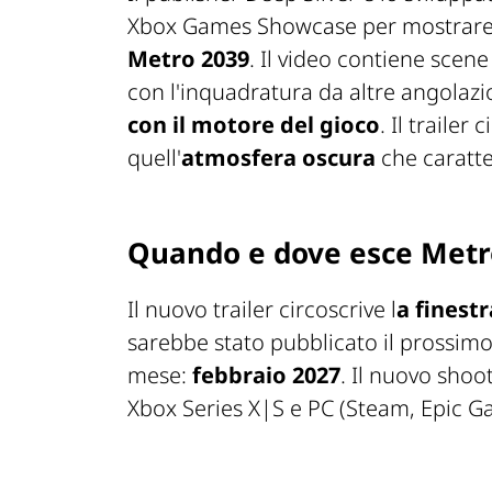
Xbox Games Showcase per mostrar
Metro 2039
. Il video contiene scen
con l'inquadratura da altre angolazi
con il motore del gioco
. Il traile
quell'
atmosfera oscura
che caratter
Quando e dove esce Metr
Il nuovo trailer circoscrive l
a finestr
sarebbe stato pubblicato il prossimo
mese:
febbraio 2027
. Il nuovo shoo
Xbox Series X|S e PC (Steam, Epic G