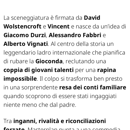
La sceneggiatura è firmata da
David
Wolstencroft
e
Vincent
e nasce da un’idea di
Giacomo Durzi
,
Alessandro Fabbri
e
Alberto Vignati
. Al centro della storia un
leggendario ladro internazionale che pianifica
di rubare la
Gioconda
, reclutando una
coppia di giovani talenti
per una
rapina
impossibile
. Il colpo si trasforma ben presto
in una sorprendente
resa dei conti familiare
quando scoprono di essere stati ingaggiati
niente meno che dal padre.
Tra
inganni, rivalità e riconciliazioni
forzate
,
Masterplan
punta a una commedia