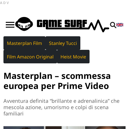
ADV
Masterplan Film
Stanley Tucci
Film Amazon Original
Heist Movie
Masterplan – scommessa
europea per Prime Video
Avventura definita “brillante e adrenalinica” che
mescola azione, umorismo e colpi di scena
familiari