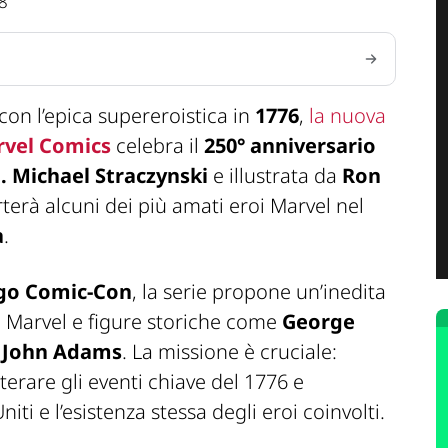
8
a con l’epica supereroistica in
1776
,
la nuova
vel Comics
celebra il
250° anniversario
J. Michael Straczynski
e illustrata da
Ron
rterà alcuni dei più amati eroi Marvel nel
a
.
go Comic-Con
, la serie propone un’inedita
o Marvel e figure storiche come
George
e
John Adams
. La missione è cruciale:
terare gli eventi chiave del 1776 e
niti e l’esistenza stessa degli eroi coinvolti.