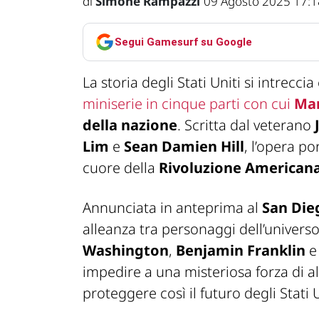
di
Simone Rampazzi
09 Agosto 2025 17:1
Segui Gamesurf su Google
La storia degli Stati Uniti si intrecci
miniserie in cinque parti con cui
Mar
della nazione
. Scritta dal veterano
Lim
e
Sean Damien Hill
, l’opera po
cuore della
Rivoluzione American
Annunciata in anteprima al
San Die
alleanza tra personaggi dell’univers
Washington
,
Benjamin Franklin
impedire a una misteriosa forza di al
proteggere così il futuro degli Stati U