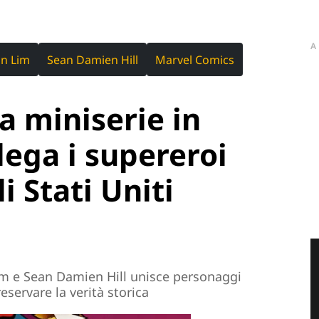
A
n Lim
Sean Damien Hill
Marvel Comics
a miniserie in
lega i supereroi
i Stati Uniti
Lim e Sean Damien Hill unisce personaggi
eservare la verità storica