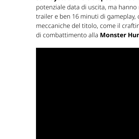
potenziale data di uscita, ma hanno
trailer e ben 16 minuti di gameplay,
meccaniche del titolo, come il craftin
di combattimento alla
Monster Hun