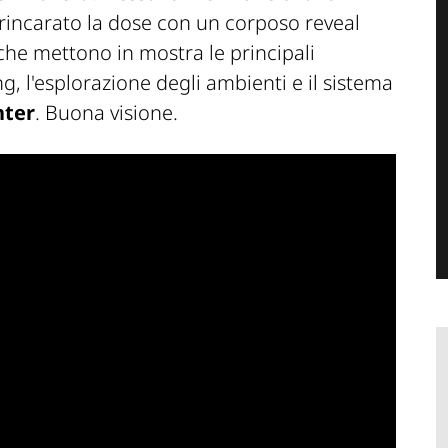
 rincarato la dose con un corposo reveal
 che mettono in mostra le principali
g, l'esplorazione degli ambienti e il sistema
ter
. Buona visione.