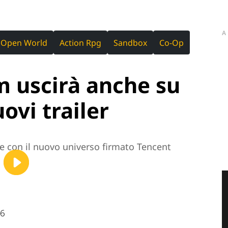
A
Open World
Action Rpg
Sandbox
Co-Op
m uscirà anche su
ovi trailer
re con il nuovo universo firmato Tencent
06