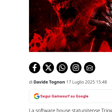
di
Davide Tognon
17 Luglio 2025 15:48
Segui Gamesurf su Google
La software house statunitense Tripwir