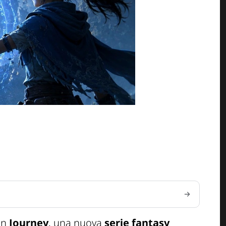
on
Journey
, una nuova
serie fantasy