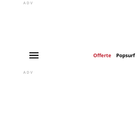
ADV
Offerte
Popsurf
ADV