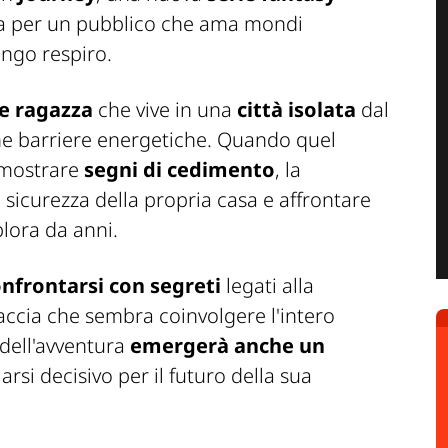
ta per un pubblico che ama mondi
ungo respiro.
e ragazza
che vive in una
città isolata
dal
he barriere energetiche. Quando quel
 mostrare
segni di cedimento
, la
a sicurezza della propria casa e affrontare
plora da anni.
onfrontarsi
con segreti
legati alla
ccia che sembra coinvolgere l'intero
 dell'avventura
emergerà anche un
rsi decisivo per il futuro della sua