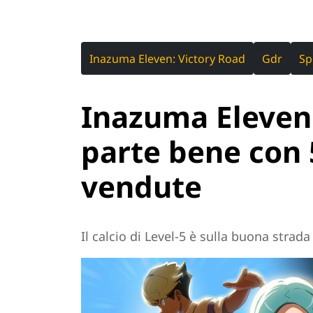
Inazuma Eleven: Victory Road
Gdr
Sp
Inazuma Eleven:
parte bene con 
vendute
Il calcio di Level-5 è sulla buona strad