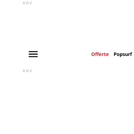
ADV
Offerte
Popsurf
ADV