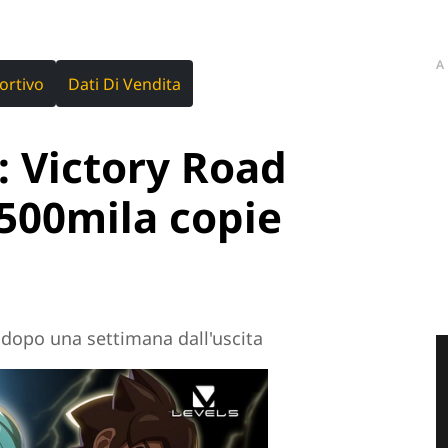
A
ortivo
Dati Di Vendita
 Victory Road
500mila copie
a dopo una settimana dall'uscita