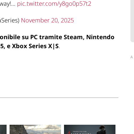
 way!…
pic.twitter.com/y8go0p57t2
Series)
November 20, 2025
onibile su PC tramite Steam, Nintendo
 5, e Xbox Series X|S
.
A