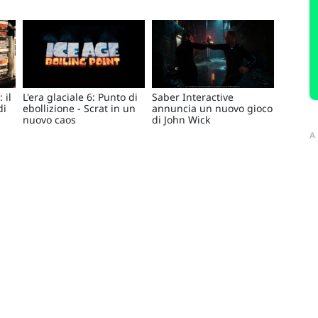
 il
L'era glaciale 6: Punto di
Saber Interactive
di
ebollizione - Scrat in un
annuncia un nuovo gioco
nuovo caos
di John Wick
A