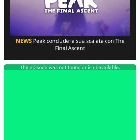
NEWS
Peak conclude la sua scalata con The
Final Ascent