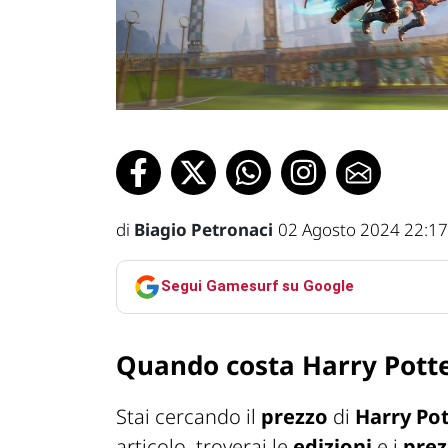
di
Biagio Petronaci
02 Agosto 2024 22:17
Segui Gamesurf su Google
Quando costa Harry Potte
Stai cercando il
prezzo
di
Harry Pot
articolo, troverai le
edizioni
e i
prez