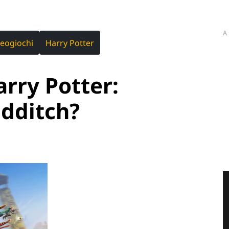
A
deogiochi
Harry Potter
rry Potter:
idditch?