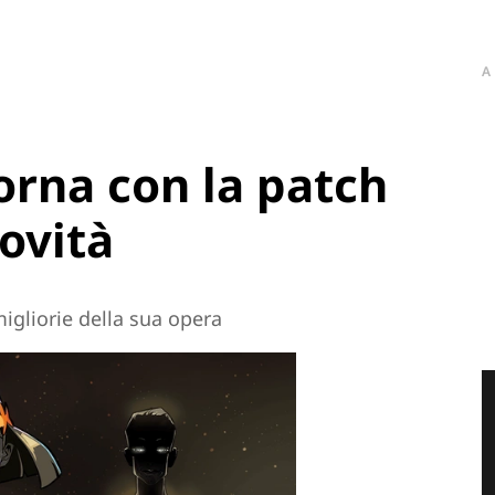
A
orna con la patch
novità
igliorie della sua opera