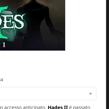
44
in accesso anticipato,
Hades II
è passato