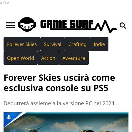
ADV
Forever Skies
Survival
Crafting
Indie
Open World
Action
Avventura
Forever Skies uscirà come
esclusiva console su PS5
Debutterà assieme alla versione PC nel 2024