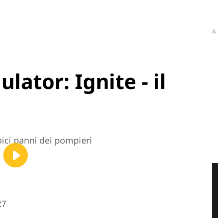
A
lator: Ignite - il
roici panni dei pompieri
27