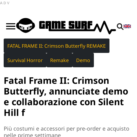
ADV
FATAL FRAME II: Crimson Butterfly REMAKE
Survival Horror
Remake
Demo
Fatal Frame II: Crimson
Butterfly, annunciate demo
e collaborazione con Silent
Hill f
Più costumi e accessori per pre-order e acquisto
nelle prime settimane