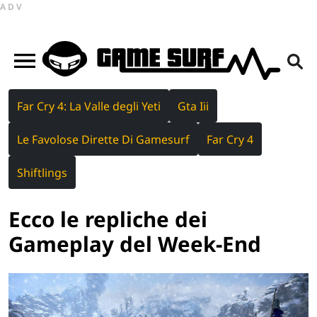
ADV
Far Cry 4: La Valle degli Yeti
Gta Iii
Le Favolose Dirette Di Gamesurf
Far Cry 4
Shiftlings
Ecco le repliche dei
Gameplay del Week-End