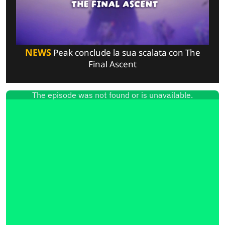
NEWS
Peak conclude la sua scalata con The
Final Ascent