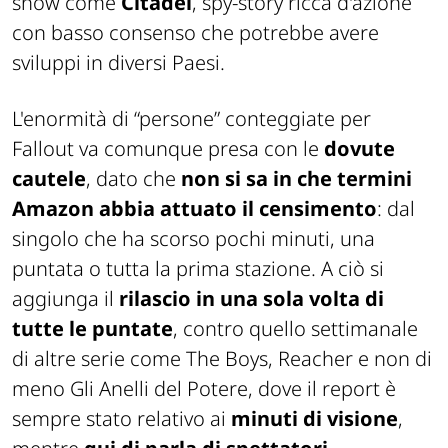
show come
Citadel
, spy-story ricca d'azione
con basso consenso che potrebbe avere
sviluppi in diversi Paesi.
L'enormità di “persone” conteggiate per
Fallout
va comunque presa con le
dovute
cautele
, dato che
non si sa in che termini
Amazon abbia attuato il censimento
: dal
singolo che ha scorso pochi minuti, una
puntata o tutta la prima stazione. A ciò si
aggiunga il
rilascio in una sola volta di
tutte le puntate
, contro quello settimanale
di altre serie come
The Boys, Reacher
e non di
meno
Gli Anelli del Potere
, dove il report è
sempre stato relativo ai
minuti di visione
,