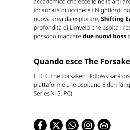
accademico che eccelle nelle arti ar
incaricata di uccidere i Nightlord, do
nuova area da esplorare,
Shifting 
profondità di Limveld che ospita i r
possono mancare
due nuovi boss
d
Quando esce The Forsake
Il DLC The Forsaken Hollows sarà di
piattaforme che ospitano Elden Ring
Series X|S, PC).