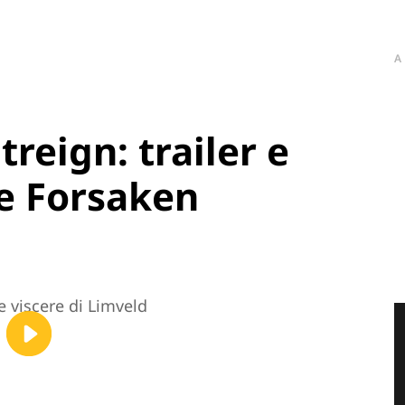
A
reign: trailer e
e Forsaken
e viscere di Limveld