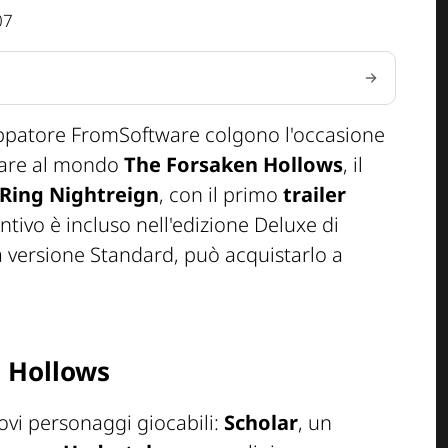
07
uppatore FromSoftware colgono l'occasione
ntare al mondo
The Forsaken Hollows
, il
 Ring Nightreign
, con il primo
trailer
tivo è incluso nell'edizione Deluxe di
a versione Standard, può acquistarlo a
n Hollows
ovi personaggi giocabili:
Scholar
, un