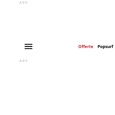
ADV
Offerte
Popsurf
ADV