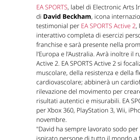
EA SPORTS
, label di Electronic Arts
di
David Beckham
, icona internaz
testimonial per
EA SPORTS Active
2
,
interattivo completa di esercizi pers
franchise e sarà presente nella prom
l’Europa e l’Australia. Avrà inoltre il
Active 2
.
EA SPORTS Active 2
si foca
muscolare, della resistenza e della fl
cardiovascolare; abbinerà un cardio
rilevazione del movimento per creare
risultati autentici e misurabili.
EA SPO
per Xbox 360, PlayStation 3, Wii, iPh
novembre.
"David ha sempre lavorato sodo per
ispirato persone di tutto il mondo a f