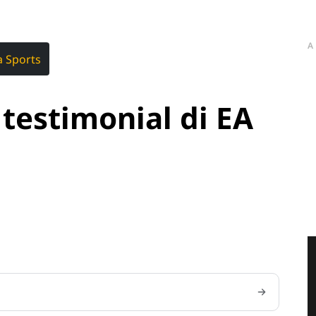
A
a Sports
testimonial di EA