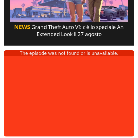
NEWS
Grand Theft Auto VI: c'è lo speciale An
Extended Look il 27 agosto