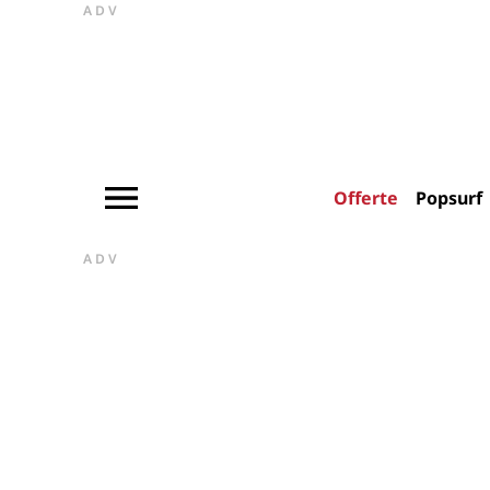
ADV
Offerte
Popsurf
ADV