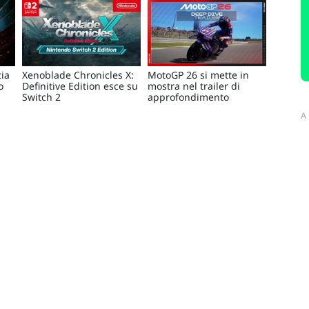
cia
Xenoblade Chronicles X:
MotoGP 26 si mette in
o
Definitive Edition esce su
mostra nel trailer di
Switch 2
approfondimento
A