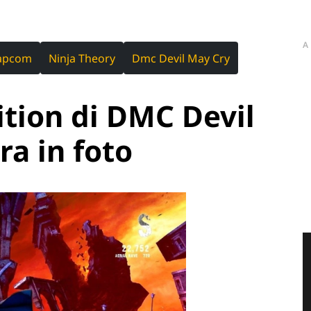
A
apcom
Ninja Theory
Dmc Devil May Cry
ition di DMC Devil
ra in foto