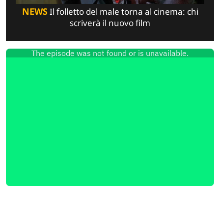
NEWS
Il folletto del male torna al cinema: chi
scriverà il nuovo film