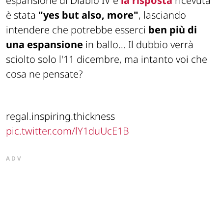
espansione di Diablo IV e
la risposta
ricevuta
è stata
"yes but also, more"
, lasciando
intendere che potrebbe esserci
ben più di
una espansione
in ballo… Il dubbio verrà
sciolto solo l'11 dicembre, ma intanto voi che
cosa ne pensate?
regal.inspiring.thickness
pic.twitter.com/lY1duUcE1B
ADV