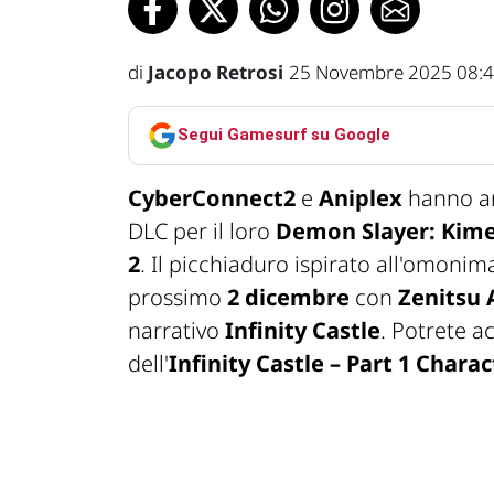
di
Jacopo Retrosi
25 Novembre 2025 08:
Segui Gamesurf su Google
CyberConnect2
e
Aniplex
hanno an
DLC per il loro
Demon Slayer: Kime
2
. Il picchiaduro ispirato all'omoni
prossimo
2 dicembre
con
Zenitsu
narrativo
Infinity Castle
. Potrete 
dell'
Infinity Castle – Part 1 Chara