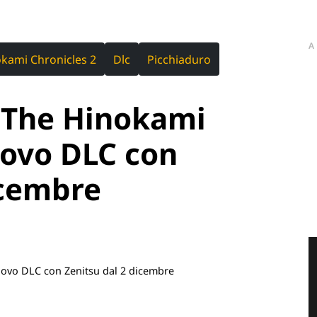
A
kami Chronicles 2
Dlc
Picchiaduro
 The Hinokami
uovo DLC con
icembre