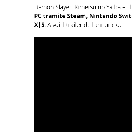
Demon Slayer: Kimetsu no Yaiba – T
PC tramite Steam, Nintendo Switc
X|S
. A voi il trailer dell'annuncio.