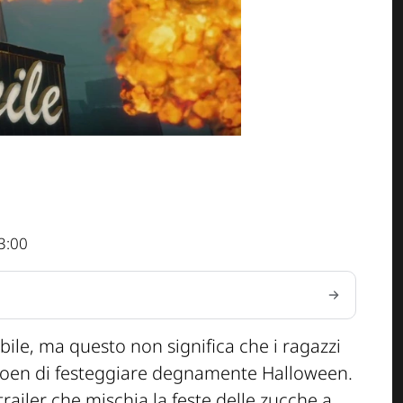
3:00
ile, ma questo non significa che i ragazzi
sioen di festeggiare degnamente Halloween.
trailer che mischia la feste delle zucche a