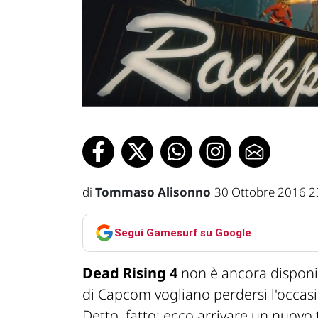
di
Tommaso Alisonno
30 Ottobre 2016 2
Segui Gamesurf su Google
Dead Rising 4
non è ancora disponib
di Capcom vogliano perdersi l'occa
Detto, fatto: ecco arrivare un nuovo 