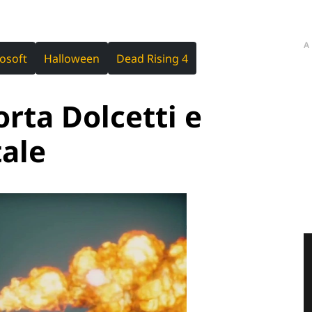
A
rosoft
Halloween
Dead Rising 4
rta Dolcetti e
tale