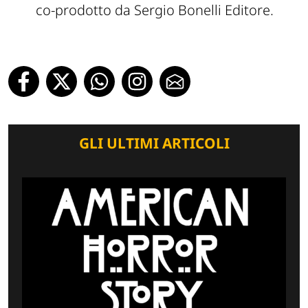
co-prodotto da Sergio Bonelli Editore.
GLI ULTIMI ARTICOLI