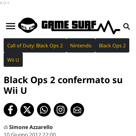
ADV
Call of Duty: Black Ops 2
Nintendo
Black Ops 2
Wii U
Black Ops 2 confermato su
Wii U
di
Simone Azzarello
10 Giugno 2012 22:00