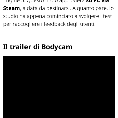
Engine 5. Questo titolo approderà
su PC via
Steam
, a data da destinarsi. A quanto pare, lo
studio ha appena cominciato a svolgere i test
per raccogliere i feedback degli utenti.
Il trailer di Bodycam