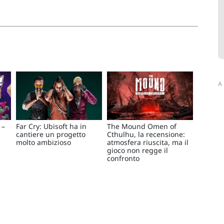
A
 –
Far Cry: Ubisoft ha in
The Mound Omen of
cantiere un progetto
Cthulhu, la recensione:
molto ambizioso
atmosfera riuscita, ma il
gioco non regge il
confronto