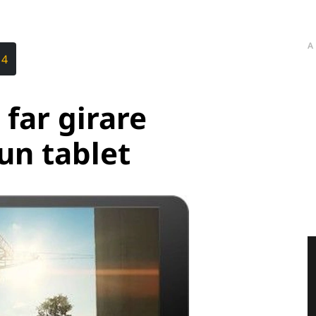
A
 4
 far girare
 un tablet