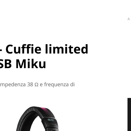
A
 Cuffie limited
SB Miku
impedenza 38 Ω e frequenza di