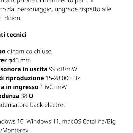
nta l’opzione di riferimento per chi
ato dal personaggio, upgrade rispetto alle
Edition.
ti tecnici
ipo
dinamico chiuso
ver
φ45 mm
 sonora in uscita
99 dB/mW
di riproduzione
15-28.000 Hz
a in ingresso
1.600 mW
edenza
38 Ω
densatore back-electret
dows 10, Windows 11, macOS Catalina/Big
r/Monterey