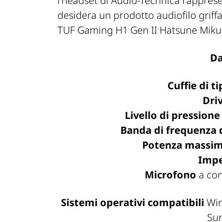
l’headset di Audio-Technica rapprese
desidera un prodotto audiofilo griff
TUF Gaming H1 Gen II Hatsune Miku 
Da
Cuffie di t
Dri
Livello di pressione
Banda di frequenza 
Potenza massim
Imp
Microfono
a con
Sistemi operativi compatibili
Win
Su