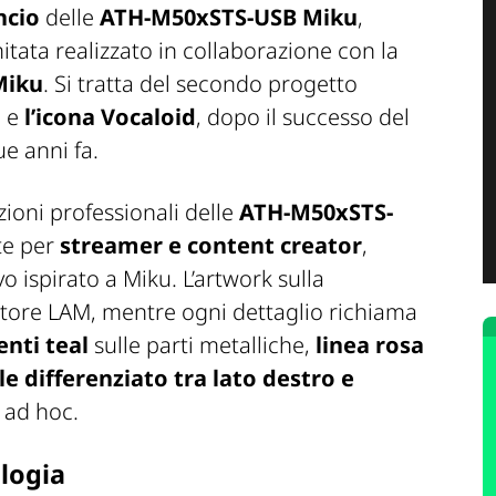
ncio
delle
ATH-M50xSTS-USB Miku
,
itata realizzato in collaborazione con la
Miku
. Si tratta del secondo progetto
e e
l’icona Vocaloid
, dopo il successo del
e anni fa.
ioni professionali delle
ATH-M50xSTS-
te per
streamer e content creator
,
 ispirato a Miku. L’artwork sulla
tratore LAM, mentre ogni dettaglio richiama
enti teal
sulle parti metalliche,
linea rosa
ile differenziato tra lato destro e
i ad hoc.
ologia