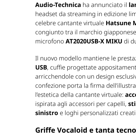
Audio-Technica
ha annunciato il
la
headset da streaming in edizione lim
celebre cantante virtuale
Hatsune 
congiunto tra il marchio giappones
microfono
AT2020USB-X MIKU
di du
Il nuovo modello mantiene le prestaz
USB
, cuffie progettate appositamen
arricchendole con un design esclusivo
confezione porta la firma dell’illus
l’estetica della cantante virtuale:
acc
ispirata agli accessori per capelli,
st
sinistro
e loghi personalizzati creat
Griffe Vocaloid e tanta tecn