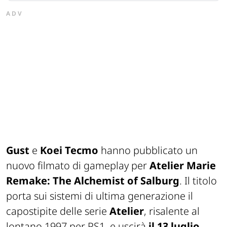
ADV
Gust
e
Koei
Tecmo
hanno pubblicato un
nuovo filmato di gameplay per
Atelier Marie
Remake: The
Alchemist
of
Salburg
. Il titolo
porta sui sistemi di ultima generazione il
capostipite delle
serie
Atelier
, risalente al
lontano 1997 per PS1, e uscirà
il 13 luglio