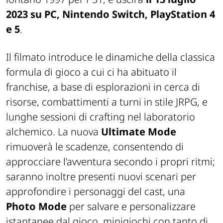
2023 su PC, Nintendo Switch, PlayStation 4
e 5
.
Il filmato introduce le dinamiche della classica
formula di
gioc
o a cui ci ha abituato il
franchise, a base di esplorazioni in cerca di
risorse, combattimenti a turni in stile JRPG, e
lunghe sessioni di
crafting
nel laboratorio
alchemico. La nuova
Ultimate Mode
rimuoverà le scadenze, consentendo di
approcciare l’avventura secondo i propri ritmi;
saranno inoltre presenti nuovi scenari per
approfondire i personaggi del cast, una
Photo Mode
per salvare e personalizzare
istantanee dal
gioc
o, mini
gioc
hi con tanto di