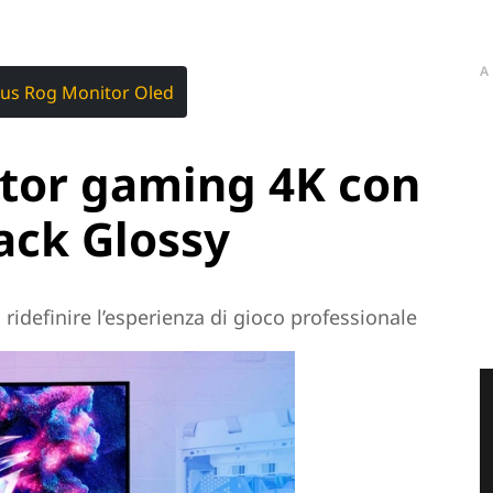
A
us Rog Monitor Oled
itor gaming 4K con
lack Glossy
ridefinire l’esperienza di gioco professionale