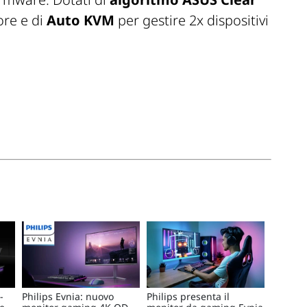
ore e di
Auto KVM
per gestire 2x dispositivi
-
Philips Evnia: nuovo
Philips presenta il