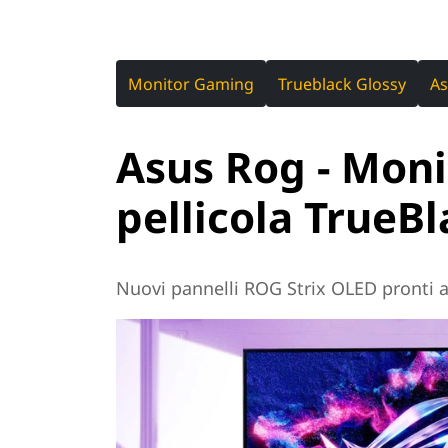
Monitor Gaming
Trueblack Glossy
As
Asus Rog - Mon
pellicola TrueB
Nuovi pannelli ROG Strix OLED pronti a 