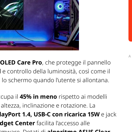
A
OLED Care Pro
, che protegge il pannello
l
e controllo della luminosità, così come il
lo schermo quando l’utente si allontana.
ccupa il
45% in meno
rispetto ai modelli
 altezza, inclinazione e rotazione. La
layPort 1.4, USB-C con ricarica 15W
e jack
dget Center
facilita l’accesso alle
irmware. Dotati di
algoritmo ASUS Clear