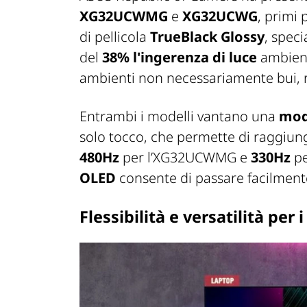
XG32UCWMG
e
XG32UCWG
, primi
di pellicola
TrueBlack Glossy
, spec
del
38% l'ingerenza di luce
ambient
ambienti non necessariamente bui, r
Entrambi i modelli vantano una
mod
solo tocco, che permette di raggiun
480Hz
per l’XG32UCWMG e
330Hz
pe
OLED
consente di passare facilmente 
Flessibilità e versatilità per 