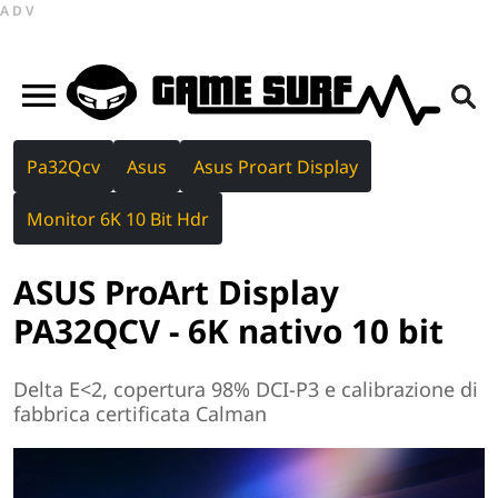
ADV
Pa32Qcv
Asus
Asus Proart Display
Monitor 6K 10 Bit Hdr
ASUS ProArt Display
PA32QCV - 6K nativo 10 bit
Delta E<2, copertura 98% DCI-P3 e calibrazione di
fabbrica certificata Calman