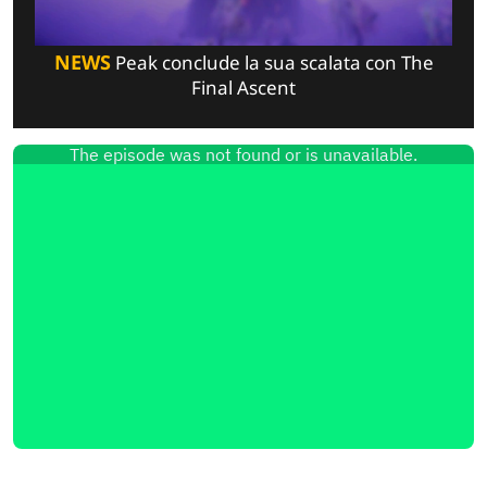
NEWS
Peak conclude la sua scalata con The
Final Ascent