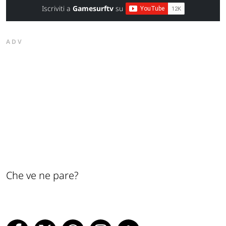
Iscriviti a
Gamesurftv
su
ADV
Che ve ne pare?