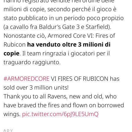
hanno registrato vendite nell'ordine delle
milioni di copie, secondo perché il gioco è
stato pubblicato in un periodo poco propizio
(a cavallo fra Baldur's Gate 3 e Starfield).
Nonostante ciò, Armored Core VI: Fires of
Rubicon
ha venduto oltre 3 milioni di
copie
. Il team ringrazia i giocatori per il
traguardo raggiunto.
#ARMOREDCORE
VI FIRES OF RUBICON has
sold over 3 million units!
Thank you to all Ravens, new and old, who
have braved the fires and flown on borrowed
wings.
pic.twitter.com/6pJ9LE5UmQ
ADV