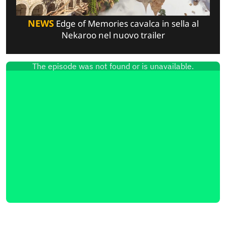
NEWS
Edge of Memories cavalca in sella al
Nekaroo nel nuovo trailer