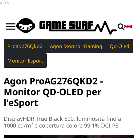
ADV
Proag276Qkd2
Agon Monitor Gaming
Qd-Oled
Monitor Esport
Agon ProAG276QKD2 -
Monitor QD-OLED per
l'eSport
DisplayHDR True Black 500, luminosità fino a
1000 cd/m² e copertura colore 99,1% DCI-P3