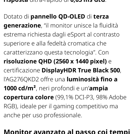
Dotato di
pannello QD-OLED
di
terza
generazione
, “il monitor unisce la fluidità
estrema richiesta dagli eSport al contrasto
superiore e alla fedeltà cromatica che
caratterizzano questa tecnologia”. Con
risoluzione
QHD (2560 x 1440 pixel)
e
certificazione
DisplayHDR True Black 500
,
l’AG276QKD2 offre una
luminosità fino a
1000 cd/m²
, neri profondi e un’
ampia
copertura colore
(99,1% DCI-P3, 98% Adobe
RGB), ideale per il gaming competitivo ma
anche per uso professionale.
Monitor avanzato al passo coi tempi