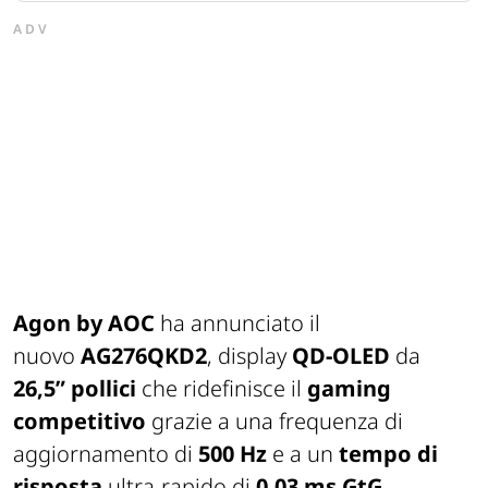
ADV
Agon by AOC
ha annunciato il
nuovo
AG276QKD2
, display
QD-OLED
da
26,5” pollici
che ridefinisce il
gaming
competitivo
grazie a una frequenza di
aggiornamento di
500 Hz
e a un
tempo di
risposta
ultra-rapido di
0,03 ms GtG
.