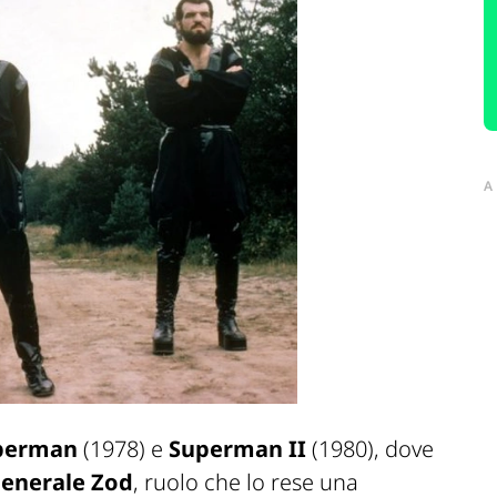
A
perman
(1978) e
Superman II
(1980), dove
enerale Zod
, ruolo che lo rese una