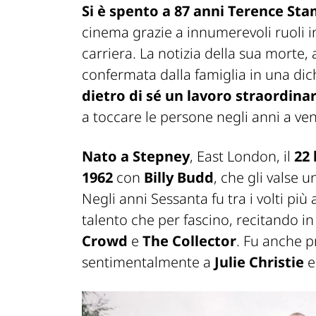
Si è spento a 87 anni Terence St
cinema grazie a innumerevoli ruoli i
carriera. La notizia della sua morte
confermata dalla famiglia in una dich
dietro di sé un lavoro straordina
a toccare le persone negli anni a ven
Nato a Stepney
, East London, il
22 
1962
con
Billy Budd
, che gli valse 
Negli anni Sessanta fu tra i volti pi
talento che per fascino, recitando 
Crowd
e
The Collector
. Fu anche 
sentimentalmente a
Julie Christie
e