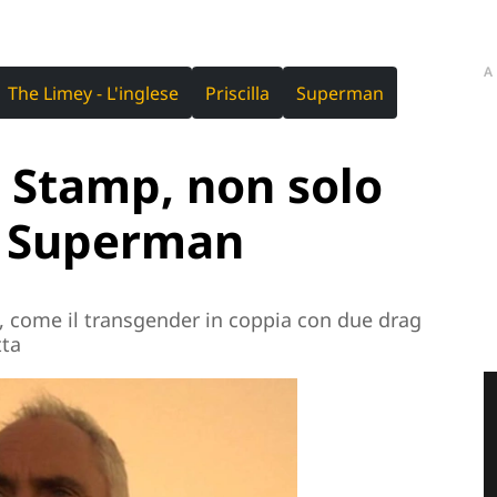
A
The Limey - L'inglese
Priscilla
Superman
 Stamp, non solo
n Superman
ici, come il transgender in coppia con due drag
tta