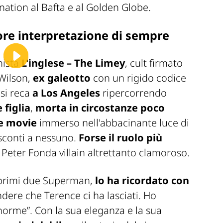
nation al Bafta e al Golden Globe.
liore interpretazione di sempre
imista
L'inglese – The Limey
, cult firmato
Wilson,
ex galeotto
con un rigido codice
si reca
a Los Angeles
ripercorrendo
 figlia
,
morta in circostanze poco
e movie
immerso nell'abbacinante luce di
sconti a nessuno.
Forse il ruolo più
 Peter Fonda villain altrettanto clamoroso.
 primi due
Superman
,
lo ha ricordato con
ndere che Terence ci ha lasciati. Ho
norme”. Con la sua eleganza e la sua