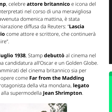
amp
, celebre
attore britannico
e icona del
nterpretati nel corso di una meravigliosa
, avvenuta domenica mattina, è stata
iarazione diffusa da Reuters: “
Lascia
rio
come attore e scrittore, che continuerà
ire”.
luglio 1938
, Stamp
debuttò
al cinema nel
una candidatura all’Oscar e un Golden Globe.
ù ammirati del cinema britannico sia per
in opere come
Far from the Madding
protagonista della vita mondana,
legato
 alla supermodella
Jean Shrimpton
.