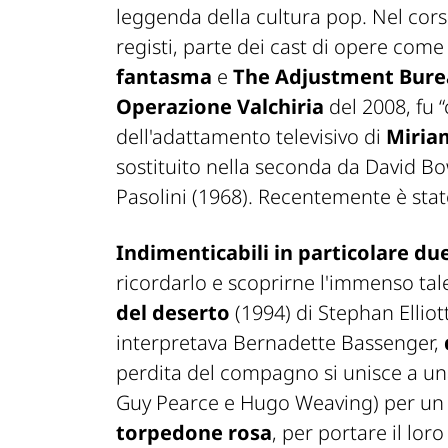
leggenda della cultura pop. Nel cors
registi, parte dei cast di opere com
fantasma
e
The Adjustment Bur
Operazione Valchiria
del 2008, fu 
dell'adattamento televisivo di
Miriam
sostituito nella seconda da David Bow
Pasolini (1968). Recentemente è stat
Indimenticabili in particolare du
ricordarlo e scoprirne l'immenso tal
del deserto
(1994) di Stephan Elliot
interpretava Bernadette Bassenger,
perdita del compagno si unisce a u
Guy Pearce e Hugo Weaving) per u
torpedone rosa
, per portare il lor