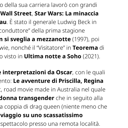
o della sua carriera lavorò con grandi
e
Wall Street
,
Star Wars: La minaccia
eau
. È stato il generale Ludwig Beck in
“conduttore” della prima stagione
 si sveglia a mezzanotte
(1997), poi
ie, nonché il “Visitatore” in
Teorema
di
o visto in
Ultima notte a Soho
(2021).
e interpretazioni da Oscar
, con le quali
ento:
Le avventure di Priscilla, Regina
t, road movie made in Australia nel quale
donna transgender
che in seguito alla
na coppia di drag queen (niente meno che
n
viaggio su uno scassatissimo
o spettacolo presso una remota località.