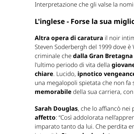
Interpretazione che gli valse la nomi
L'inglese - Forse la sua mig
Altra opera di caratura
il noir int
Steven Soderbergh del 1999 dove è 
criminale che
dalla Gran Bretagna
l'ultimo periodo di vita della
giovane
chiare
. Lucido,
ipnotico vengeanc
una megalopoli spietata che non fa 
memorabile
della sua carriera, con
Sarah Douglas
, che lo affiancò nei
affetto
: “Così addolorata nell’appre
imparato tanto da lui. Che perdita e