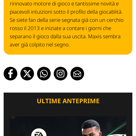
rinnovato motore di gioco e tantissime novità e
piacevoli intuizioni sotto il profilo della giocablità.
Se siete fan della serie segnata già con un cerchio
rosso il 2013 e iniziate a contare i giorni che
separano il gioco dalla sua uscita. Maxis sembra
aver già colpito nel segno.
ULTIME ANTEPRIME